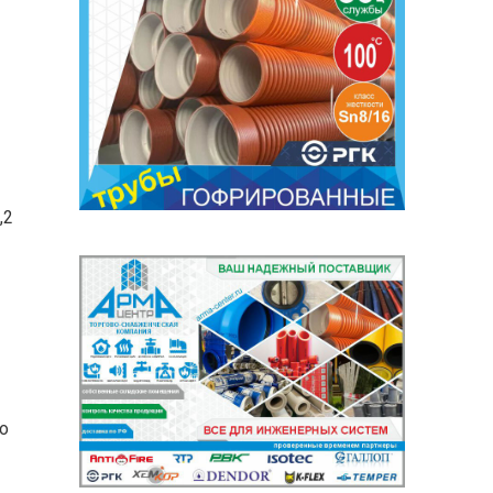
,2
но