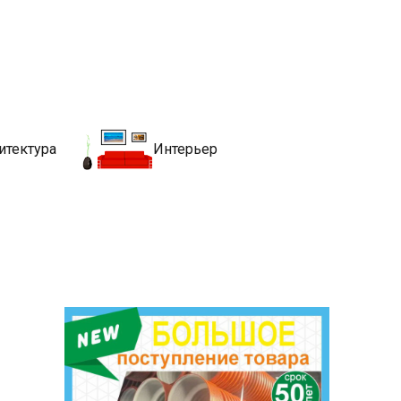
движимости
хитекутры, блгоустройства, недвижимости и другие связанные со
итектура
Интерьер