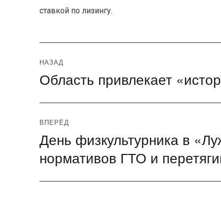
ставкой по лизингу.
Навигация
НАЗАД
Область привлекает «истор
Предыдущая
по
запись:
записям
ВПЕРЁД
День физкультурника в «Л
Следующая
запись:
нормативов ГТО и перетяги