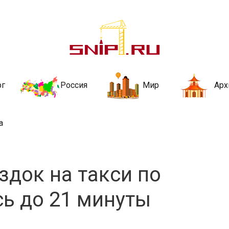
ительства и не
ии и за рубежом. Каждый день обновляются Новости строительства, ар
стройкой рубрики
рг
Россия
Мир
Арх
а
здок на такси по
ь до 21 минуты