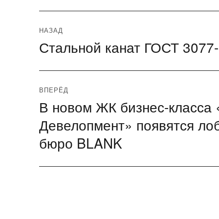
Навигация
НАЗАД
Стальной канат ГОСТ 3077
Предыдущая
по
запись:
записям
ВПЕРЁД
В новом ЖК бизнес-класса
Следующая
запись:
Девелопмент» появятся лоб
бюро BLANK