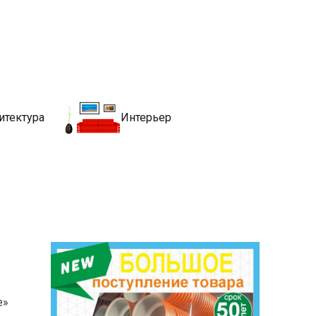
движимости
хитекутры, блгоустройства, недвижимости и другие связанные со
итектура
Интерьер
e»