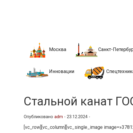
Новости стро
Сайт о строительной отрасли и недвижимости в Росси
Москва
Санкт-Петербу
Инновации
Спецтехник
Стальной канат ГО
Опубликовано
adm
-
23.12.2024 -
[vc_row][vc_column][vc_single_image image=»37812