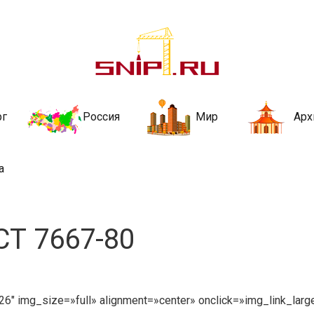
ительства и не
ии и за рубежом. Каждый день обновляются Новости строительства, ар
стройкой рубрики
рг
Россия
Мир
Арх
а
СТ 7667-80
6″ img_size=»full» alignment=»center» onclick=»img_link_larg