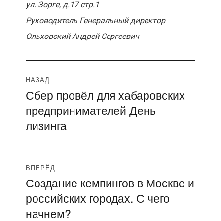
ул. Зорге, д.17 стр.1
Руководитель Генеральный директор
Ольховский Андрей Сергеевич
Навигация
НАЗАД
Сбер провёл для хабаровских
Предыдущая
по
предпринимателей День
запись:
записям
лизинга
ВПЕРЁД
Создание кемпингов в Москве и
Следующая
российских городах. С чего
запись:
начнем?