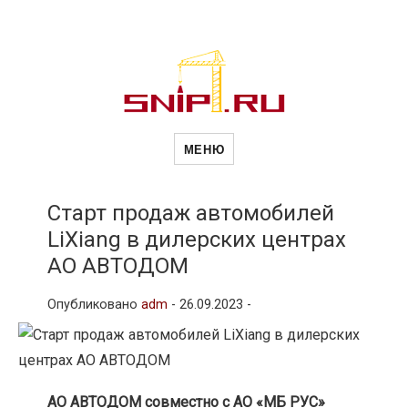
Новости
Сайт о строительной отрасли и
недвижимости в Россиии и за
МЕНЮ
рубежом. Каждый день
обновляются Новости
строительства, архитекутры,
строительств
блгоустройства, недвижимости и
другие связанные со стройкой
Старт продаж автомобилей
рубрики
LiXiang в дилерских центрах
и
АО АВТОДОМ
Опубликовано
adm
-
26.09.2023 -
недвижимост
АО АВТОДОМ совместно с АО «МБ РУС»