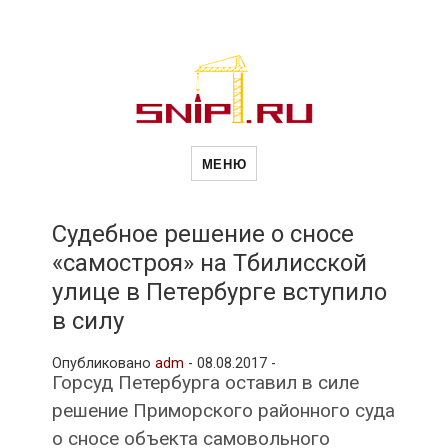
Новости
Сайт о строительной отрасли и
недвижимости в Россиии и за
МЕНЮ
рубежом. Каждый день
обновляются Новости
строительства, архитекутры,
строительств
блгоустройства, недвижимости и
другие связанные со стройкой
Судебное решение о сносе
рубрики
«самостроя» на Тбилисской
и
улице в Петербурге вступило
в силу
недвижимост
Опубликовано
adm
-
08.08.2017 -
Горсуд Петербурга оставил в силе
решение Приморского районного суда
о сносе объекта самовольного