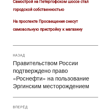
Самострой на Петергофском шоссе стал
городской собственностью
На проспекте Просвещения снесут
самовольную пристройку к магазину
Навигация
НАЗАД
Правительством России
Предыдущая
по
подтверждено право
запись:
записям
«Роснефти» на пользование
Эргинским месторождением
ВПЕРЁД