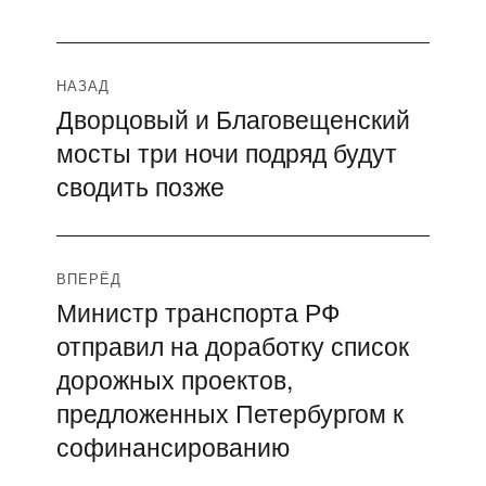
Навигация
НАЗАД
Дворцовый и Благовещенский
Предыдущая
по
мосты три ночи подряд будут
запись:
записям
сводить позже
ВПЕРЁД
Министр транспорта РФ
Следующая
отправил на доработку список
запись:
дорожных проектов,
предложенных Петербургом к
софинансированию