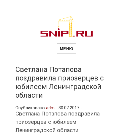
Новости
Сайт о строительной отрасли и
недвижимости в Россиии и за
МЕНЮ
рубежом. Каждый день
обновляются Новости
строительства, архитекутры,
строительств
блгоустройства, недвижимости и
другие связанные со стройкой
Светлана Потапова
рубрики
поздравила приозерцев с
и
юбилеем Ленинградской
области
недвижимост
Опубликовано
adm
-
30.07.2017 -
Светлана Потапова поздравила
приозерцев с юбилеем
Ленинградской области