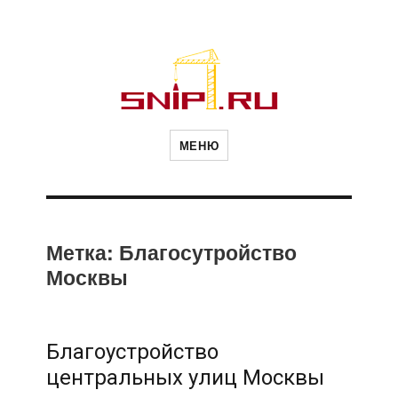
Новости
Сайт о строительной отрасли и
недвижимости в Россиии и за
МЕНЮ
рубежом. Каждый день
обновляются Новости
строительства, архитекутры,
строительств
блгоустройства, недвижимости и
другие связанные со стройкой
рубрики
и
Метка:
Благосутройство
Москвы
недвижимост
Благоустройство
центральных улиц Москвы