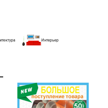
движимости
хитекутры, блгоустройства, недвижимости и другие связанные со
итектура
Интерьер