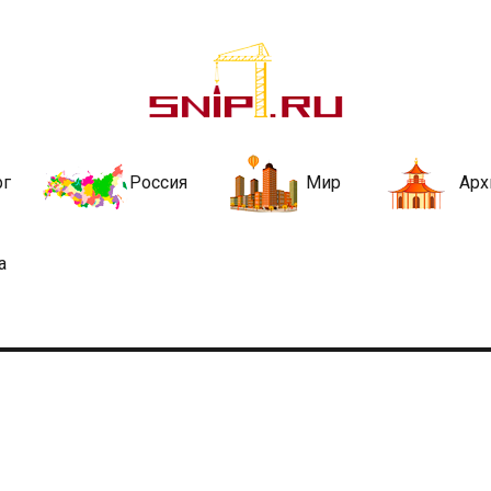
ительства и не
ии и за рубежом. Каждый день обновляются Новости строительства, ар
стройкой рубрики
рг
Россия
Мир
Арх
а