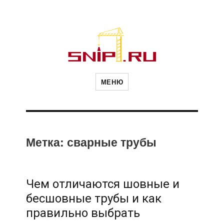
Новости
Сайт о строительной отрасли и
недвижимости в Россиии и за
МЕНЮ
рубежом. Каждый день
обновляются Новости
строительства, архитекутры,
строительств
блгоустройства, недвижимости и
другие связанные со стройкой
рубрики
и
Метка:
сварные трубы
недвижимост
Чем отличаются шовные и
бесшовные трубы и как
правильно выбрать