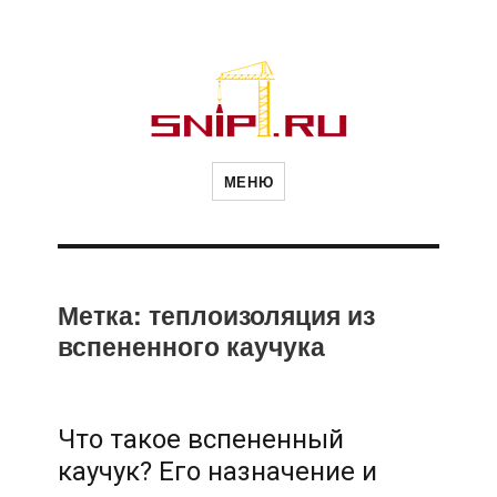
Новости
Сайт о строительной отрасли и
недвижимости в Россиии и за
МЕНЮ
рубежом. Каждый день
обновляются Новости
строительства, архитекутры,
строительств
блгоустройства, недвижимости и
другие связанные со стройкой
рубрики
и
Метка:
теплоизоляция из
вспененного каучука
недвижимост
Что такое вспененный
каучук? Его назначение и