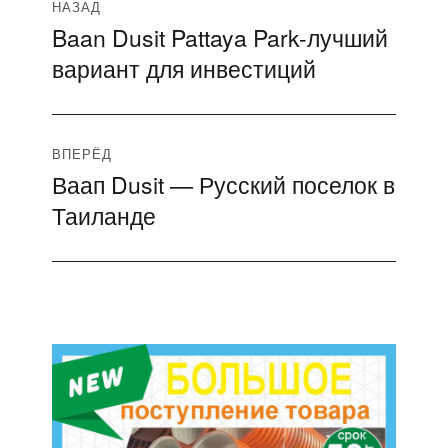
Навигация
НАЗАД
Baan Dusit Pattaya Park-лучший
Предыдущая
по
вариант для инвестиций
запись:
записям
ВПЕРЁД
Ваап Dusit — Русский поселок в
Следующая
Таиланде
запись: