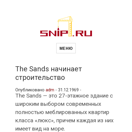
Новости
Сайт о строительной отрасли и
недвижимости в Россиии и за
МЕНЮ
рубежом. Каждый день
обновляются Новости
строительства, архитекутры,
строительств
блгоустройства, недвижимости и
другие связанные со стройкой
The Sands начинает
рубрики
строительство
и
Опубликовано
adm
-
31.12.1969 -
The Sands — это 27-этажное здание с
недвижимост
широким выбором современных
полностью меблированных квартир
класса «люкс», причем каждая из них
имеет вид на море.