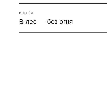
ВПЕРЁД
В лес — без огня
Следующая
запись: