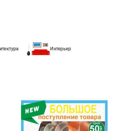
движимости
хитекутры, блгоустройства, недвижимости и другие связанные со
итектура
Интерьер
ы