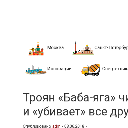
Новости стро
Сайт о строительной отрасли и недвижимости в Росси
Москва
Санкт-Петербу
Инновации
Спецтехник
Троян «Баба-яга» 
и «убивает» все др
Опубликовано
adm
-
08.06.2018 -