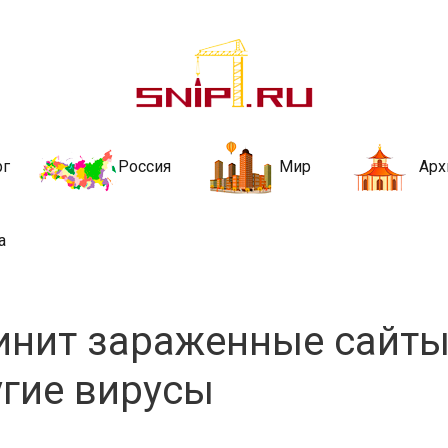
ительства и не
ии и за рубежом. Каждый день обновляются Новости строительства, ар
стройкой рубрики
рг
Россия
Мир
Арх
а
чинит зараженные сайт
угие вирусы