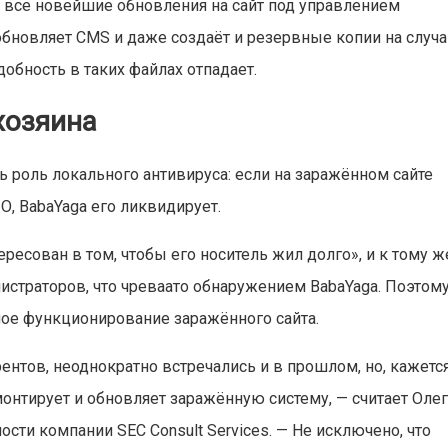
 все новейшие обновления на сайт под управлением
обновляет CMS и даже создаёт и резервные копии на случ
добность в таких файлах отпадает.
хозяина
ть роль локального антивируса: если на заражённом сайте
О, BabaYaga его ликвидирует.
ресован в том, чтобы его носитель жил долго», и к тому ж
страторов, что чреваато обнаружением BabaYaga. Поэтом
ное функционирование заражённого сайта.
тов, неоднократно встречались и в прошлом, но, кажется
онтирует и обновляет заражённую систему, — считает Оле
сти компании SEC Consult Services. — Не исключено, что