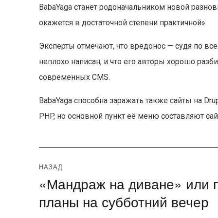
BabaYaga станет родоначальником новой разно
окажется в достаточной степени практичной».
Эксперты отмечают, что вредонос — судя по в
неплохо написан, и что его авторы хорошо разб
современных CMS.
BabaYaga способна заражать также сайты на Drup
PHP, но основной пункт её меню составляют сай
Навигация
НАЗАД
«Мандраж на диване» или п
Предыдущая
по
запись:
планы на субботний вечер
записям