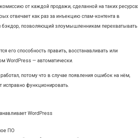
омиссию от каждой продажи, сделанной на таких ресурсах
орых отвечает как раз за инъекцию спам-контента в
бой бэкдор, позволяющий злоумышленникам перехватывать
ся его способность править, восстанавливать или
ом WordPress — автоматически.
работал, потому что в случае появления ошибок на нём,
т исправно функционировать.
танавливает WordPress
ное ПО