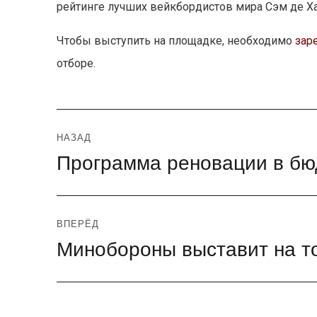
рейтинге лучших вейкбордистов мира Сэм де Ха
Чтобы выступить на площадке, необходимо
зар
отборе.
Навигация
НАЗАД
Программа реновации в б
Предыдущая
по
запись:
записям
ВПЕРЁД
Минобороны выставит на то
Следующая
запись: