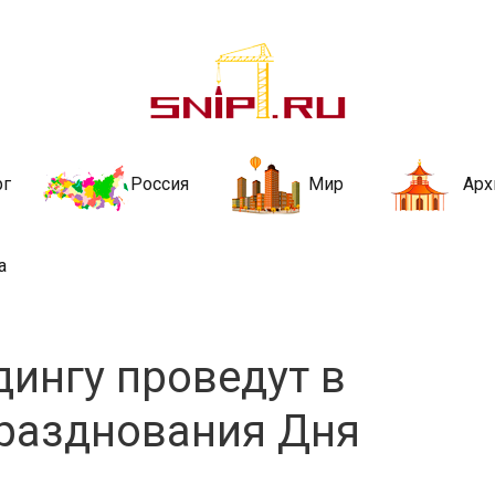
ительства и не
ии и за рубежом. Каждый день обновляются Новости строительства, ар
стройкой рубрики
рг
Россия
Мир
Арх
а
дингу проведут в
празднования Дня