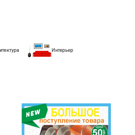
движимости
хитекутры, блгоустройства, недвижимости и другие связанные со
итектура
Интерьер