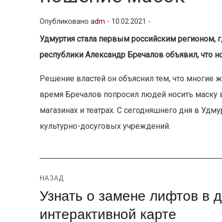
Опубликовано
adm
-
10.02.2021 -
Удмуртия стала первым российским регионом, г
республики Александр Бречалов объявил, что н
Решение властей он объяснил тем, что многие 
время Бречалов попросил людей носить маску в 
магазинах и театрах. С сегодняшнего дня в Удм
культурно-досуговых учреждений.
Навигация
НАЗАД
Узнать о замене лифтов в
Предыдущая
по
запись:
интерактивной карте
записям