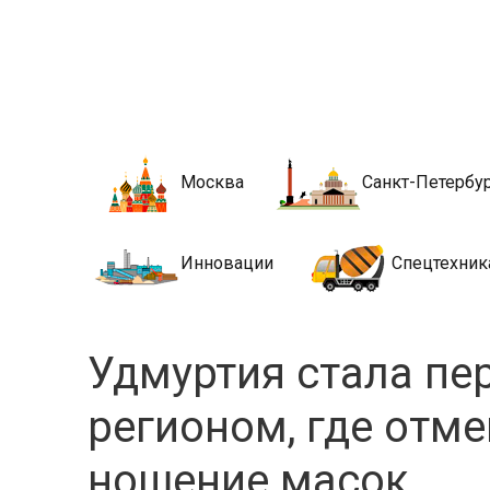
Новости стро
Сайт о строительной отрасли и недвижимости в Росси
Москва
Санкт-Петербу
Инновации
Спецтехник
Удмуртия стала п
регионом, где отм
ношение масок