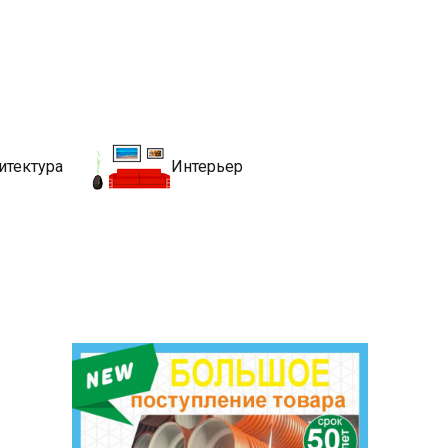
движимости
хитекутры, блгоустройства, недвижимости и другие связанные со
итектура
Интерьер