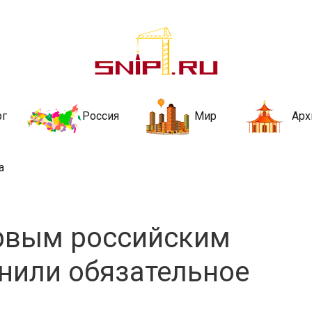
ительства и не
ии и за рубежом. Каждый день обновляются Новости строительства, ар
стройкой рубрики
рг
Россия
Мир
Арх
а
ервым российским
енили обязательное