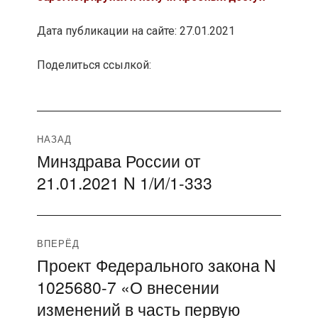
Дата публикации на сайте: 27.01.2021
Поделиться ссылкой:
Навигация
НАЗАД
Минздрава России от
Предыдущая
по
21.01.2021 N 1/И/1-333
запись:
записям
ВПЕРЁД
Проект Федерального закона N
Следующая
1025680-7 «О внесении
запись:
изменений в часть первую