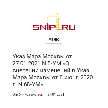
Новости
Сайт о строительной отрасли и
недвижимости в Россиии и за
МЕНЮ
рубежом. Каждый день
обновляются Новости
строительства, архитекутры,
строительств
блгоустройства, недвижимости и
другие связанные со стройкой
Указ Мэра Москвы от
рубрики
27.01.2021 N 5-УМ «О
и
внесении изменений в Указ
Мэра Москвы от 8 июня 2020
недвижимост
г. N 68-УМ»
Опубликовано
adm
-
27.01.2021 -