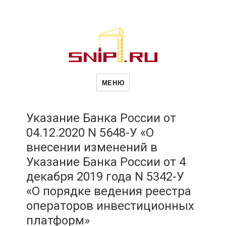
Новости
Сайт о строительной отрасли и
недвижимости в Россиии и за
МЕНЮ
рубежом. Каждый день
обновляются Новости
строительства, архитекутры,
строительств
блгоустройства, недвижимости и
другие связанные со стройкой
Указание Банка России от
рубрики
04.12.2020 N 5648-У «О
и
внесении изменений в
Указание Банка России от 4
недвижимост
декабря 2019 года N 5342-У
«О порядке ведения реестра
операторов инвестиционных
платформ»