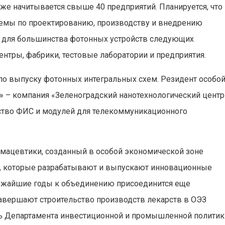
же начитывается свыше 40 предприятий. Планируется, что
темы по проектированию, производству и внедрению
ы для большинства фотонных устройств следующих
ентры, фабрики, тестовые лаборатории и предприятия.
 по выпуску фотонных интегральных схем. Резидент особо
» – компания «Зеленоградский нанотехнологический центр
дство ФИС и модулей для телекоммуникационного
рмацевтики, созданный в особой экономической зоне
й, которые разрабатывают и выпускают инновационные
ближайшие годы к объединению присоединится еще
завершают строительство производств лекарств в ОЭЗ
ель Департамента инвестиционной и промышленной политик