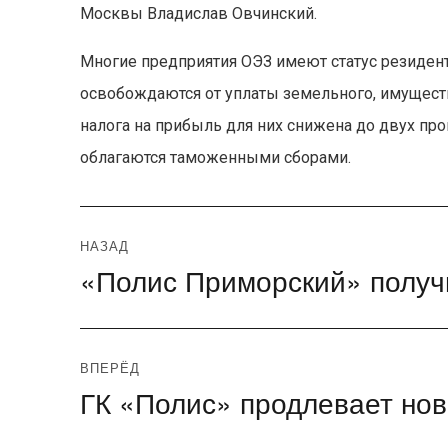
Москвы Владислав Овчинский.
Многие предприятия ОЭЗ имеют статус резидент
освобождаются от уплаты земельного, имуществе
налога на прибыль для них снижена до двух пр
облагаются таможенными сборами.
Навигация
НАЗАД
«Полис Приморский» полу
Предыдущая
по
запись:
записям
ВПЕРЁД
ГК «Полис» продлевает нов
Следующая
запись: