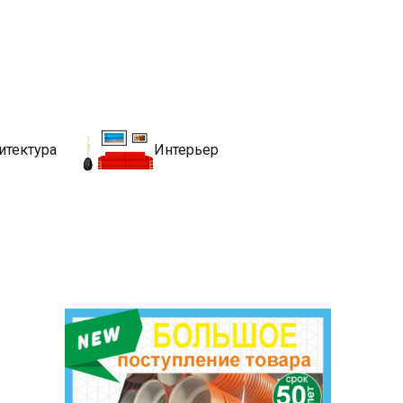
движимости
хитекутры, блгоустройства, недвижимости и другие связанные со
итектура
Интерьер