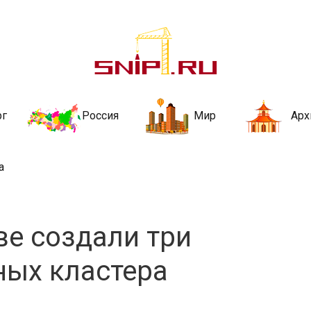
ительства и не
ии и за рубежом. Каждый день обновляются Новости строительства, ар
стройкой рубрики
рг
Россия
Мир
Арх
а
ве создали три
ных кластера