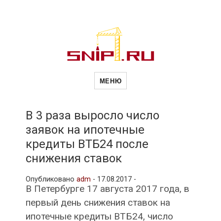
Новости
Сайт о строительной отрасли и
недвижимости в Россиии и за
МЕНЮ
рубежом. Каждый день
обновляются Новости
строительства, архитекутры,
строительств
блгоустройства, недвижимости и
другие связанные со стройкой
В 3 раза выросло число
рубрики
заявок на ипотечные
и
кредиты ВТБ24 после
снижения ставок
недвижимост
Опубликовано
adm
-
17.08.2017 -
В Петербурге 17 августа 2017 года, в
первый день снижения ставок на
ипотечные кредиты ВТБ24, число