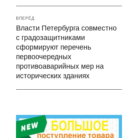
ВПЕРЁД
Власти Петербурга совместно
Следующая
с градозащитниками
запись:
сформируют перечень
первоочередных
противоаварийных мер на
исторических зданиях