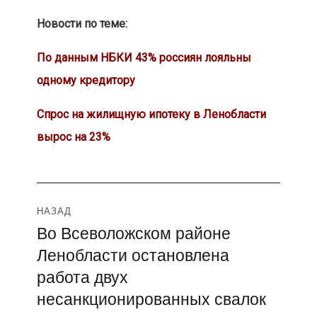
Новости по теме:
По данным НБКИ 43% россиян лояльны
одному кредитору
Спрос на жилищную ипотеку в Ленобласти
вырос на 23%
Навигация
НАЗАД
Во Всеволожском районе
Предыдущая
по
Ленобласти остановлена
запись:
записям
работа двух
несанкционированных свалок