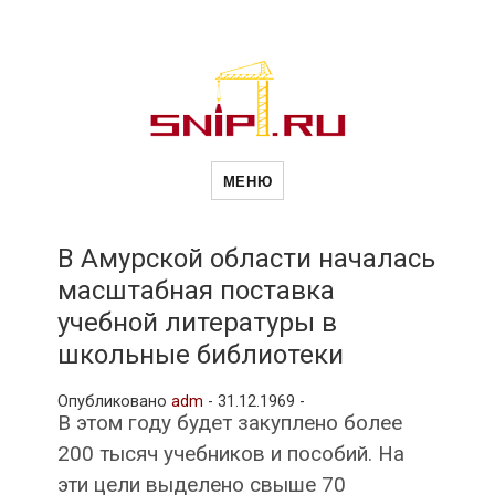
Новости
Сайт о строительной отрасли и
недвижимости в Россиии и за
МЕНЮ
рубежом. Каждый день
обновляются Новости
строительства, архитекутры,
строительств
блгоустройства, недвижимости и
другие связанные со стройкой
В Амурской области началась
рубрики
масштабная поставка
и
учебной литературы в
школьные библиотеки
недвижимост
Опубликовано
adm
-
31.12.1969 -
В этом году будет закуплено более
200 тысяч учебников и пособий. На
эти цели выделено свыше 70