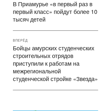
В Приамурье «в первый раз в
Предыдущая
по
первый класс» пойдут более 10
запись:
записям
тысяч детей
ВПЕРЁД
Бойцы амурских студенческих
Следующая
строительных отрядов
запись:
приступили к работам на
межрегиональной
студенческой стройке «Звезда»