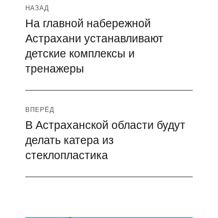
Навигация
НАЗАД
На главной набережной
Предыдущая
по
Астрахани устанавливают
запись:
записям
детские комплексы и
тренажеры
ВПЕРЁД
В Астраханской области будут
Следующая
делать катера из
запись:
стеклопластика