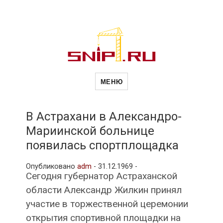
Новости
Сайт о строительной отрасли и
недвижимости в Россиии и за
МЕНЮ
рубежом. Каждый день
обновляются Новости
строительства, архитекутры,
строительств
блгоустройства, недвижимости и
другие связанные со стройкой
В Астрахани в Александро-
рубрики
Мариинской больнице
и
появилась спортплощадка
Опубликовано
adm
-
31.12.1969 -
недвижимост
Сегодня губернатор Астраханской
области Александр Жилкин принял
участие в торжественной церемонии
открытия спортивной площадки на