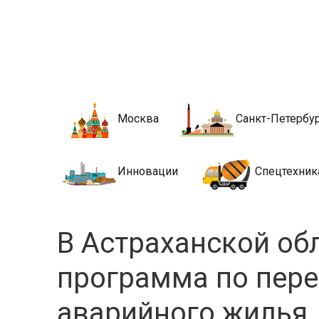
Новости стро
Сайт о строительной отрасли и недвижимости в Росси
Москва
Санкт-Петербу
Инновации
Спецтехник
В Астраханской об
программа по пере
аварийного жилья