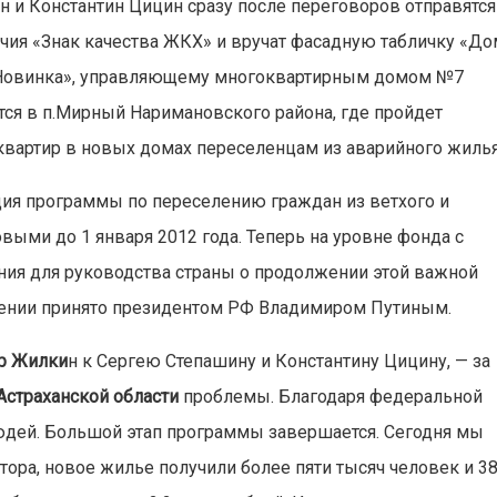
ин и Константин Цицин сразу после переговоров отправятся
ичия «Знак качества ЖКХ» и вручат фасадную табличку «Д
«Новинка», управляющему многоквартирным домом №7
тся в п.Мирный Наримановского района, где пройдет
квартир в новых домах переселенцам из аварийного жилья
ция программы по переселению граждан из ветхого и
выми до 1 января 2012 года. Теперь на уровне фонда с
ия для руководства страны о продолжении этой важной
жении принято президентом РФ Владимиром Путиным.
р Жилки
н к Сергею Степашину и Константину Цицину, — за
Астраханской области
проблемы. Благодаря федеральной
юдей. Большой этап программы завершается. Сегодня мы
натора, новое жилье получили более пяти тысяч человек и 3