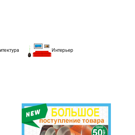
движимости
хитекутры, блгоустройства, недвижимости и другие связанные со
итектура
Интерьер