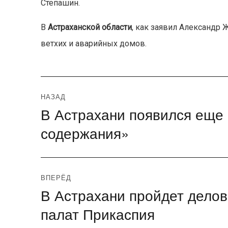
Степашин.
В
Астраханской области
, как заявил Александр 
ветхих и аварийных домов.
Навигация
НАЗАД
В Астрахани появился еще
Предыдущая
по
запись:
содержания»
записям
ВПЕРЁД
В Астрахани пройдет дело
Следующая
запись:
палат Прикаспия