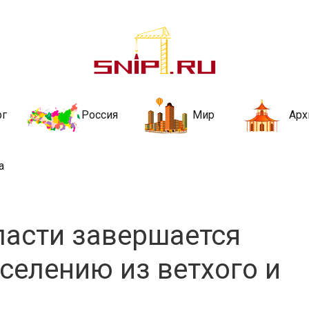
ительства и не
ии и за рубежом. Каждый день обновляются Новости строительства, ар
стройкой рубрики
рг
Россия
Мир
Арх
а
ласти завершается
селению из ветхого и