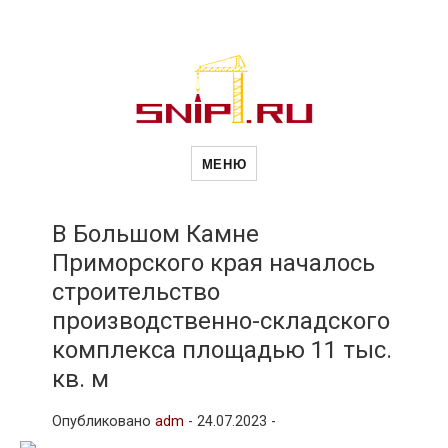
Новости
Сайт о строительной отрасли и
недвижимости в Россиии и за
МЕНЮ
рубежом. Каждый день
обновляются Новости
строительства, архитекутры,
строительств
блгоустройства, недвижимости и
другие связанные со стройкой
В Большом Камне
рубрики
Приморского края началось
и
строительство
производственно-складского
недвижимост
комплекса площадью 11 тыс.
кв. м
Опубликовано
adm
-
24.07.2023 -