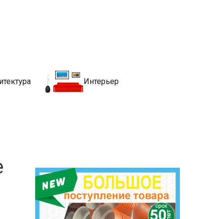
движимости
хитекутры, блгоустройства, недвижимости и другие связанные со
итектура
Интерьер
е