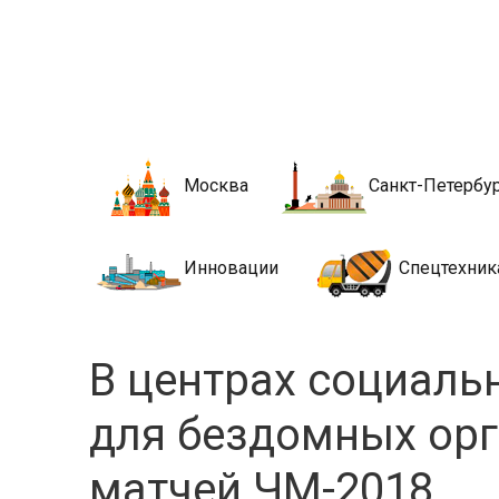
Новости стро
Сайт о строительной отрасли и недвижимости в Росси
Москва
Санкт-Петербу
Инновации
Спецтехник
В центрах социаль
для бездомных ор
матчей ЧМ-2018