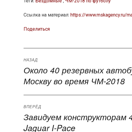
Теги:
Бездомные
,
ЧМ-2018 по футболу
Ссылка на материал:
https://www.mskagency.ru/m
Поделиться
Навигация
НАЗАД
Около 40 резервных автоб
Предыдущая
по
запись:
Москву во время ЧМ-2018
записям
ВПЕРЁД
Завидуем конструкторам 
Следующая
запись:
Jaguar I-Pace