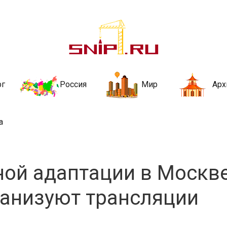
ительства и не
ии и за рубежом. Каждый день обновляются Новости строительства, ар
стройкой рубрики
рг
Россия
Мир
Арх
а
ной адаптации в Москв
ганизуют трансляции