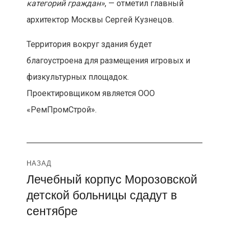
категорий граждан»
, — отметил главный
архитектор Москвы Сергей Кузнецов.
Территория вокруг здания будет
благоустроена для размещения игровых и
физкультурных площадок.
Проектировщиком является ООО
«РемПромСтрой».
Навигация
НАЗАД
Лечебный корпус Морозовской
Предыдущая
по
детской больницы сдадут в
запись:
записям
сентябре