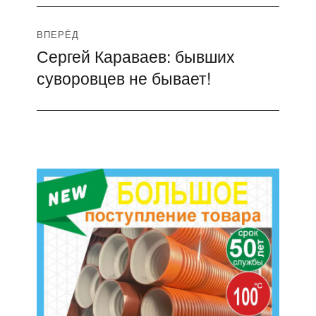
ВПЕРЁД
Сергей Караваев: бывших
Следующая
суворовцев не бывает!
запись: