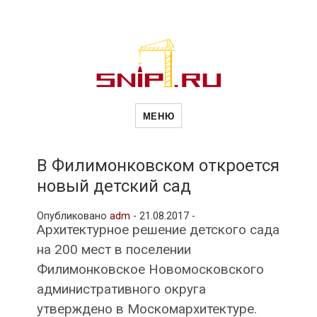
Новости
Сайт о строительной отрасли и
недвижимости в Россиии и за
МЕНЮ
рубежом. Каждый день
обновляются Новости
строительства, архитекутры,
строительств
блгоустройства, недвижимости и
другие связанные со стройкой
В Филимонковском откроется
рубрики
новый детский сад
и
Опубликовано
adm
-
21.08.2017 -
Архитектурное решение детского сада
недвижимост
на 200 мест в поселении
Филимонковское Новомосковского
административного округа
утверждено в Москомархитектуре.