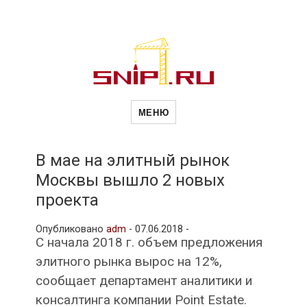
Новости
Сайт о строительной отрасли и
недвижимости в Россиии и за
МЕНЮ
рубежом. Каждый день
обновляются Новости
строительства, архитекутры,
строительств
блгоустройства, недвижимости и
другие связанные со стройкой
В мае на элитный рынок
рубрики
Москвы вышло 2 новых
и
проекта
Опубликовано
adm
-
07.06.2018 -
недвижимост
С начала 2018 г. объем предложения
элитного рынка вырос на 12%,
сообщает департамент аналитики и
консалтинга компании Point Estate.