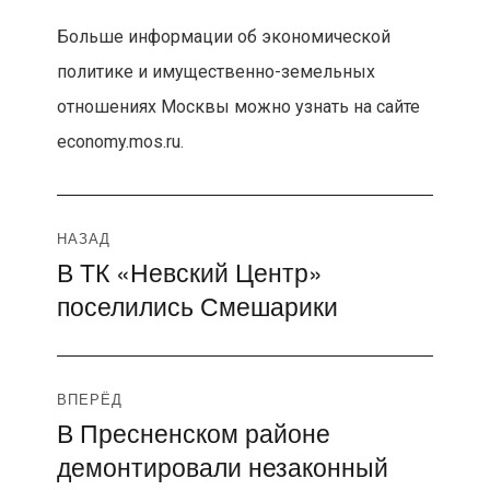
Больше информации об экономической
политике и имущественно-земельных
отношениях Москвы можно узнать на сайте
economy.mos.ru.
Навигация
НАЗАД
В ТК «Невский Центр»
Предыдущая
по
поселились Смешарики
запись:
записям
ВПЕРЁД
В Пресненском районе
Следующая
демонтировали незаконный
запись: