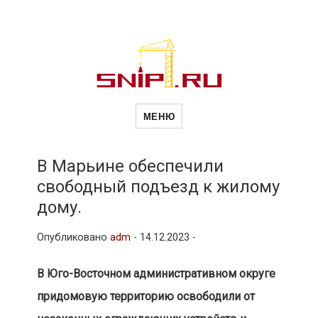
Новости
Сайт о строительной отрасли и
недвижимости в Россиии и за
МЕНЮ
рубежом. Каждый день
обновляются Новости
строительства, архитекутры,
строительств
блгоустройства, недвижимости и
другие связанные со стройкой
В Марьине обеспечили
рубрики
свободный подъезд к жилому
и
дому.
Опубликовано
adm
-
14.12.2023 -
недвижимост
В Юго-Восточном административном округе
придомовую территорию освободили от