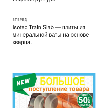
ВПЕРЁД
Isotec Train Slab — плиты из
Следующая
минеральной ваты на основе
запись:
кварца.