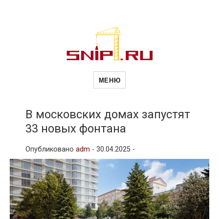
Новости
Сайт о строительной отрасли и
недвижимости в Россиии и за
МЕНЮ
рубежом. Каждый день
обновляются Новости
строительства, архитекутры,
строительств
блгоустройства, недвижимости и
другие связанные со стройкой
В московских домах запустят
рубрики
33 новых фонтана
и
Опубликовано
adm
-
30.04.2025 -
недвижимост