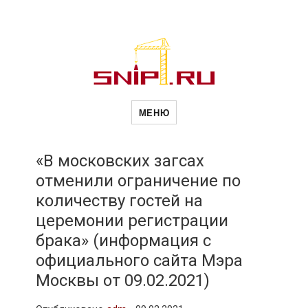
Новости
Сайт о строительной отрасли и
недвижимости в Россиии и за
МЕНЮ
рубежом. Каждый день
обновляются Новости
строительства, архитекутры,
строительств
блгоустройства, недвижимости и
другие связанные со стройкой
«В московских загсах
рубрики
отменили ограничение по
и
количеству гостей на
церемонии регистрации
недвижимост
брака» (информация с
официального сайта Мэра
Москвы от 09.02.2021)