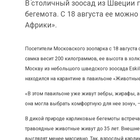
В столичный зоосад из Швеции 
бегемота. С 18 августа ее можн
Африки».
Посетители Московского зоопарка с 18 августа 
самка весит 200 килограммов, ее высота в хол
Москву из небольшого шведского зооcада Eskils
находился на карантине в павильоне «Животные
«В этом павильоне уже живут зебры, жирафы, ан
она могла выбрать комфортную для нее зону», —
В дикой природе карликовые бегемоты встречаю
травоядные животные живут до 35 лет. Внешне
выглядят менее массивно. Так, взрослый карли