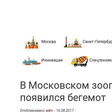
Новости стро
Сайт о строительной отрасли и недвижимости в Росси
Москва
Санкт-Петербу
Инновации
Спецтехник
В Московском зооп
появился бегемот
Опубликовано
adm
-
16.08.2017 -