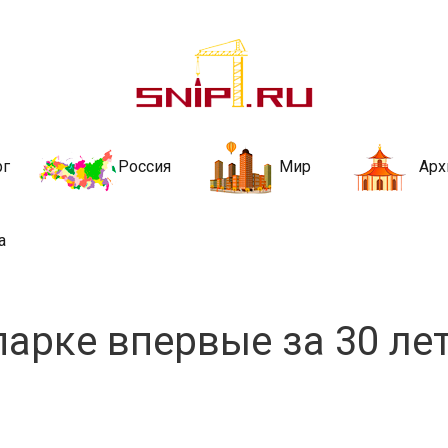
ительства и не
ии и за рубежом. Каждый день обновляются Новости строительства, ар
стройкой рубрики
рг
Россия
Мир
Арх
а
арке впервые за 30 ле