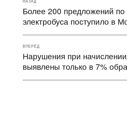
Навигация
НАЗАД
Более 200 предложений по
Предыдущая
по
запись:
электробуса поступило в М
записям
ВПЕРЁД
Нарушения при начислении
Следующая
запись:
выявлены только в 7% обр