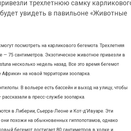
привезли трехлетнюю самку карликовог
о будет увидеть в павильоне «Животные
смогут посмотреть на карликового бегемота. Трехлетняя
ке — 75 сантиметров. Экзотическое животное привезли в
tuna несколько недель назад. Все это время бегемот
 Африки» на новой территории зоопарка.
тилопы. В вольере есть бассейн и выход на улицу, чтобы
 рассказали в пресс-службе зоопарка.
тся в Либерии, Сьерра-Леоне и Кот-д’Ивуаре. Эти
 они похожи на обыкновенных гиппопотамов, однако
ковый бегемот достигает 80 сантиметров в холке и