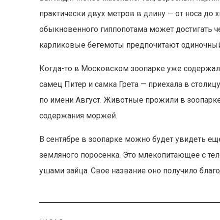
практически двух метров в длину — от носа до х
обыкновенного гиппопотама может достигать чет
карликовые бегемоты предпочитают одиночный
Когда-то в Московском зоопарке уже содержал
самец Питер и самка Грета — приехала в столиц
по имени Август. Животные прожили в зоопарке
содержания моржей.
В сентябре в зоопарке можно будет увидеть е
земляного поросенка. Это млекопитающее с тело
ушами зайца. Свое название оно получило благ