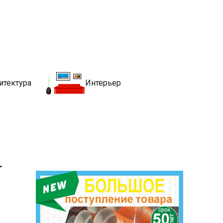
движимости
хитекутры, блгоустройства, недвижимости и другие связанные со
итектура
Интерьер
т