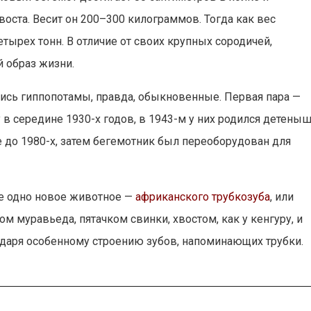
воста. Весит он 200–300 килограммов. Тогда как вес
ырех тонн. В отличие от своих крупных сородичей,
 образ жизни.
ись гиппопотамы, правда, обыкновенные. Первая пара —
у в середине 1930-х годов, в 1943-м у них родился детены
 до 1980-х, затем бегемотник был переоборудован для
ще одно новое животное —
африканского трубкозуба
, или
м муравьеда, пятачком свинки, хвостом, как у кенгуру, и
одаря особенному строению зубов, напоминающих трубки.