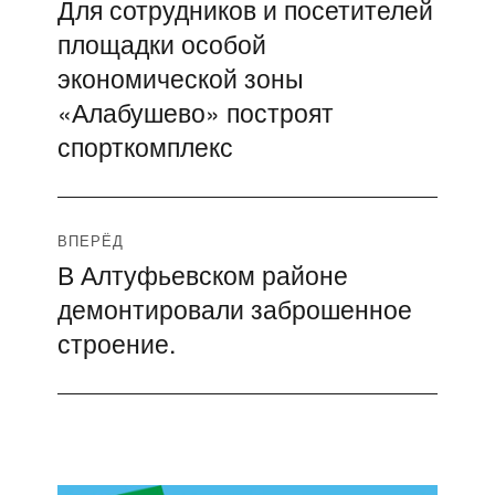
Для сотрудников и посетителей
Предыдущая
по
площадки особой
запись:
записям
экономической зоны
«Алабушево» построят
спорткомплекс
ВПЕРЁД
В Алтуфьевском районе
Следующая
демонтировали заброшенное
запись:
строение.