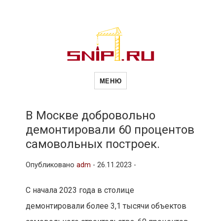
Новости
Сайт о строительной отрасли и
недвижимости в Россиии и за
МЕНЮ
рубежом. Каждый день
обновляются Новости
строительства, архитекутры,
строительств
блгоустройства, недвижимости и
другие связанные со стройкой
В Москве добровольно
рубрики
демонтировали 60 процентов
и
самовольных построек.
Опубликовано
adm
-
26.11.2023 -
недвижимост
С начала 2023 года в столице
демонтировали более 3,1 тысячи объектов