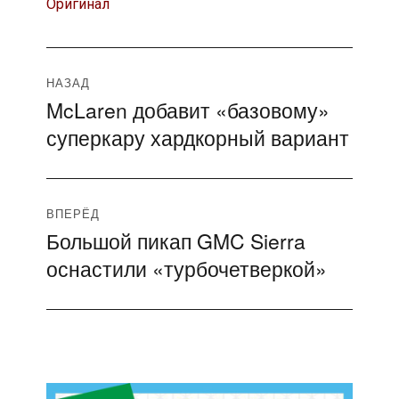
Оригинал
Навигация
НАЗАД
McLaren добавит «базовому»
Предыдущая
по
суперкару хардкорный вариант
запись:
записям
ВПЕРЁД
Большой пикап GMC Sierra
Следующая
оснастили «турбочетверкой»
запись: