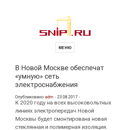
Новости
Сайт о строительной отрасли и
недвижимости в Россиии и за
МЕНЮ
рубежом. Каждый день
обновляются Новости
строительства, архитекутры,
строительств
блгоустройства, недвижимости и
другие связанные со стройкой
В Новой Москве обеспечат
рубрики
«умную» сеть
и
электроснабжения
Опубликовано
adm
-
23.08.2017 -
недвижимост
К 2020 году на всех высоковольтных
линиях электропередач Новой
Москвы будет смонтирована новая
стеклянная и полимерная изоляция.