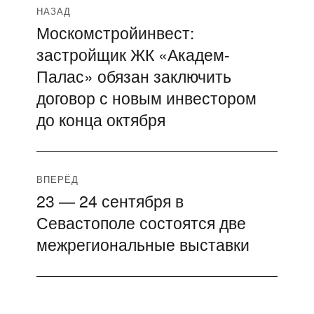
Навигация
НАЗАД
Москомстройинвест:
Предыдущая
по
застройщик ЖК «Академ-
запись:
записям
Палас» обязан заключить
договор с новым инвестором
до конца октября
ВПЕРЁД
23 — 24 сентября в
Следующая
Севастополе состоятся две
запись:
межрегиональные выставки