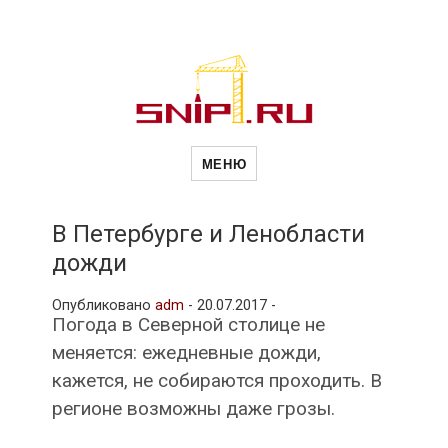
Новости
Сайт о строительной отрасли и
недвижимости в Россиии и за
МЕНЮ
рубежом. Каждый день
обновляются Новости
строительства, архитекутры,
строительств
блгоустройства, недвижимости и
другие связанные со стройкой
В Петербурге и Ленобласти
рубрики
дожди
и
Опубликовано
adm
-
20.07.2017 -
Погода в Северной столице не
недвижимост
меняется: ежедневные дожди,
кажется, не собираются проходить. В
регионе возможны даже грозы.