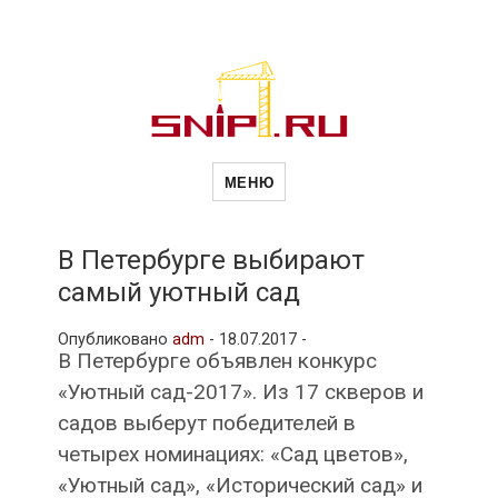
Новости
Сайт о строительной отрасли и
недвижимости в Россиии и за
МЕНЮ
рубежом. Каждый день
обновляются Новости
строительства, архитекутры,
строительств
блгоустройства, недвижимости и
другие связанные со стройкой
В Петербурге выбирают
рубрики
самый уютный сад
и
Опубликовано
adm
-
18.07.2017 -
В Петербурге объявлен конкурс
недвижимост
«Уютный сад-2017». Из 17 скверов и
садов выберут победителей в
четырех номинациях: «Сад цветов»,
«Уютный сад», «Исторический сад» и