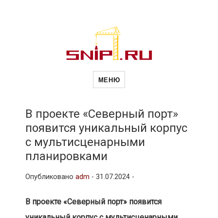
Новости
Сайт о строительной отрасли и
недвижимости в Россиии и за
МЕНЮ
рубежом. Каждый день
обновляются Новости
строительства, архитекутры,
строительств
блгоустройства, недвижимости и
другие связанные со стройкой
В проекте «Северный порт»
рубрики
появится уникальный корпус
и
с мультисценарными
планировками
недвижимост
Опубликовано
adm
-
31.07.2024 -
В проекте «Северный порт» появится
уникальный корпус с мультисценарными