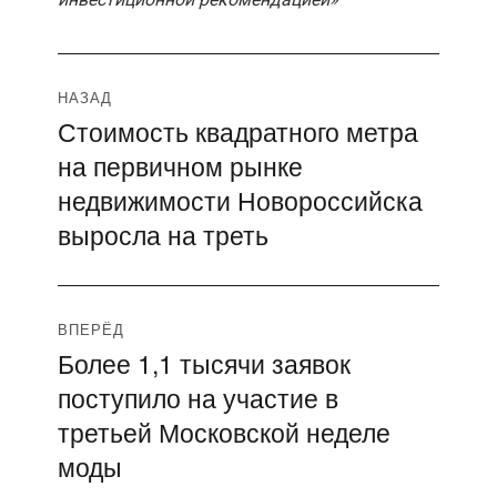
Навигация
НАЗАД
Стоимость квадратного метра
Предыдущая
по
на первичном рынке
запись:
записям
недвижимости Новороссийска
выросла на треть
ВПЕРЁД
Более 1,1 тысячи заявок
Следующая
поступило на участие в
запись:
третьей Московской неделе
моды