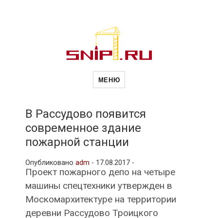
Новости
Сайт о строительной отрасли и
недвижимости в Россиии и за
МЕНЮ
рубежом. Каждый день
обновляются Новости
строительства, архитекутры,
строительств
блгоустройства, недвижимости и
другие связанные со стройкой
В Рассудово появится
рубрики
современное здание
и
пожарной станции
Опубликовано
adm
-
17.08.2017 -
недвижимост
Проект пожарного депо на четыре
машины спецтехники утвержден в
Москомархитектуре на территории
деревни Рассудово Троицкого