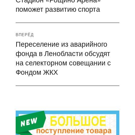
по
поможет развитию спорта
запись:
записям
ВПЕРЁД
Переселение из аварийного
Следующая
фонда в Ленобласти обсудят
запись:
на селекторном совещании с
Фондом ЖКХ