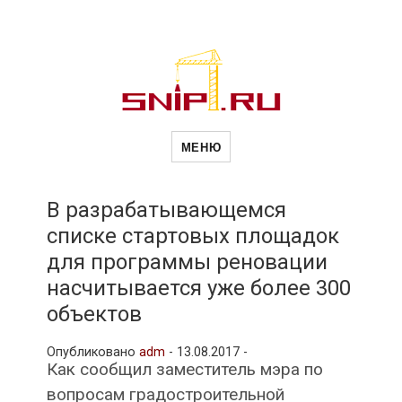
Новости
Сайт о строительной отрасли и
недвижимости в Россиии и за
МЕНЮ
рубежом. Каждый день
обновляются Новости
строительства, архитекутры,
строительств
блгоустройства, недвижимости и
другие связанные со стройкой
В разрабатывающемся
рубрики
списке стартовых площадок
и
для программы реновации
насчитывается уже более 300
недвижимост
объектов
Опубликовано
adm
-
13.08.2017 -
Как сообщил заместитель мэра по
вопросам градостроительной