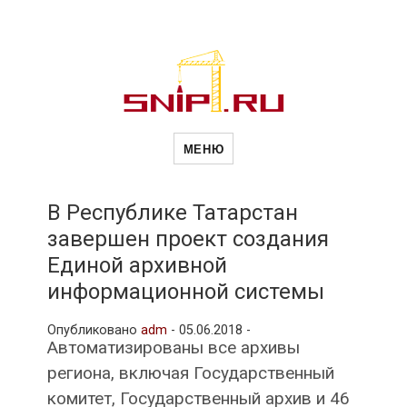
Новости
Сайт о строительной отрасли и
недвижимости в Россиии и за
МЕНЮ
рубежом. Каждый день
обновляются Новости
строительства, архитекутры,
строительств
блгоустройства, недвижимости и
другие связанные со стройкой
В Республике Татарстан
рубрики
завершен проект создания
и
Единой архивной
информационной системы
недвижимост
Опубликовано
adm
-
05.06.2018 -
Автоматизированы все архивы
региона, включая Государственный
комитет, Государственный архив и 46