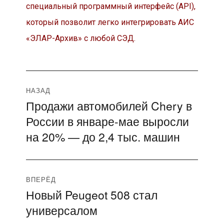
специальный программный интерфейс (API),
который позволит легко интегрировать АИС
«ЭЛАР-Архив» с любой СЭД.
Навигация
НАЗАД
Продажи автомобилей Chery в
Предыдущая
по
России в январе-мае выросли
запись:
записям
на 20% — до 2,4 тыс. машин
ВПЕРЁД
Новый Peugeot 508 стал
Следующая
универсалом
запись: