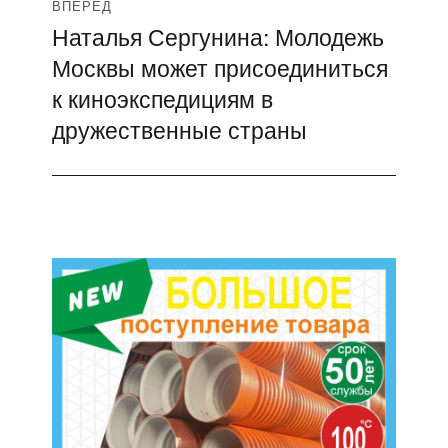
ВПЕРЁД
Наталья Сергунина: Молодежь
Следующая
Москвы может присоединиться
запись:
к киноэкспедициям в
дружественные страны