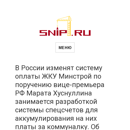
Новости
Сайт о строительной отрасли и
недвижимости в Россиии и за
МЕНЮ
рубежом. Каждый день
обновляются Новости
строительства, архитекутры,
строительств
блгоустройства, недвижимости и
другие связанные со стройкой
В России изменят систему
рубрики
оплаты ЖКУ Минстрой по
и
поручению вице-премьера
РФ Марата Хуснуллина
недвижимост
занимается разработкой
системы спецсчетов для
аккумулирования на них
платы за коммуналку. Об