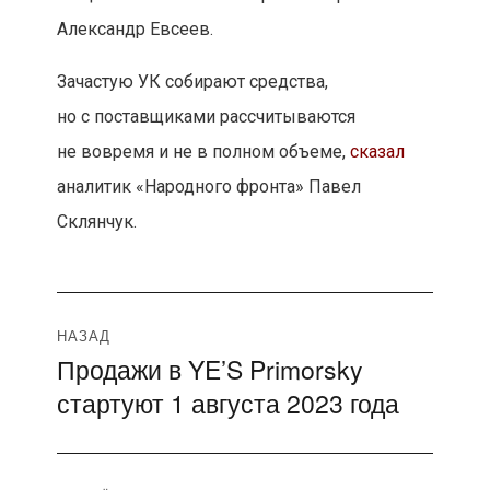
Александр Евсеев.
Зачастую УК собирают средства,
но с поставщиками рассчитываются
не вовремя и не в полном объеме,
сказал
аналитик «Народного фронта» Павел
Склянчук.
Навигация
НАЗАД
Продажи в YE’S Primorsky
Предыдущая
по
стартуют 1 августа 2023 года
запись:
записям