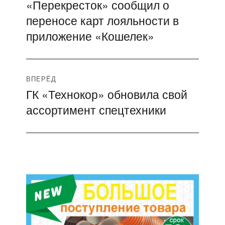
«Перекресток» сообщил о
Предыдущая
по
переносе карт лояльности в
запись:
записям
приложение «Кошелек»
ВПЕРЁД
ГК «Технокор» обновила свой
Следующая
ассортимент спецтехники
запись: