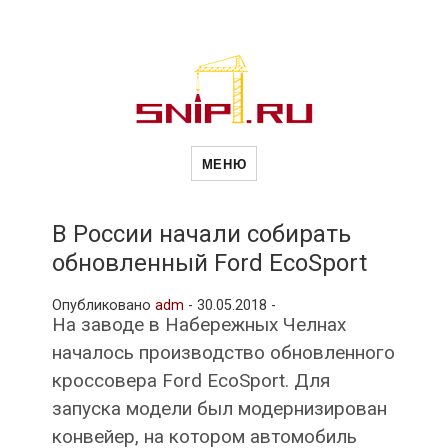
Новости
Сайт о строительной отрасли и
недвижимости в Россиии и за
МЕНЮ
рубежом. Каждый день
обновляются Новости
строительства, архитекутры,
строительств
блгоустройства, недвижимости и
другие связанные со стройкой
В России начали собирать
рубрики
обновленный Ford EcoSport
и
Опубликовано
adm
-
30.05.2018 -
На заводе в Набережных Челнах
недвижимост
началось производство обновленного
кроссовера Ford EcoSport. Для
запуска модели был модернизирован
конвейер, на котором автомобиль