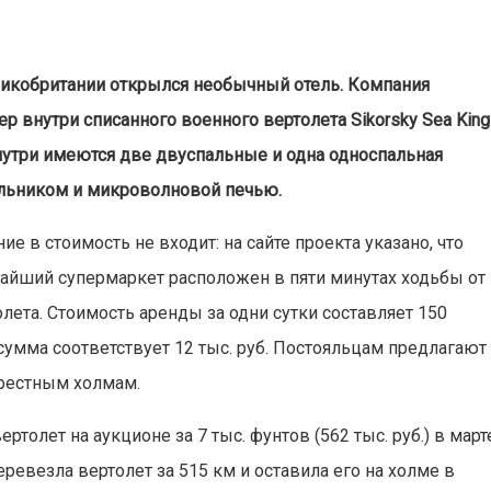
ликобритании открылся необычный отель. Компания
ер внутри списанного военного вертолета Sikorsky Sea King 
внутри имеются две двуспальные и одна односпальная
ильником и микроволновой печью.
ие в стоимость не входит: на сайте проекта указано, что
айший супермаркет расположен в пяти минутах ходьбы от
олета. Стоимость аренды за одни сутки составляет 150
сумма соответствует 12 тыс. руб. Постояльцам предлагают
крестным холмам.
ртолет на аукционе за 7 тыс. фунтов (562 тыс. руб.) в март
еревезла вертолет за 515 км и оставила его на холме в