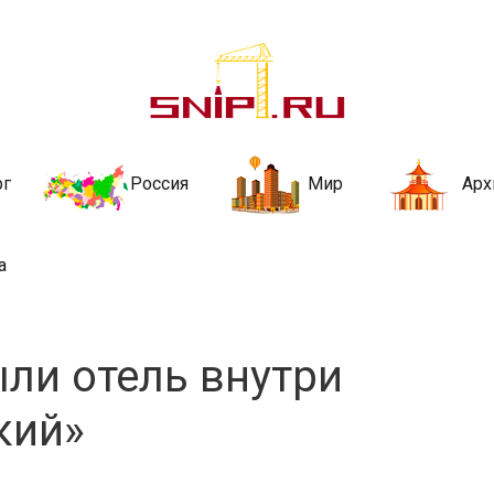
ительства и не
ии и за рубежом. Каждый день обновляются Новости строительства, ар
стройкой рубрики
рг
Россия
Мир
Арх
а
ли отель внутри
кий»