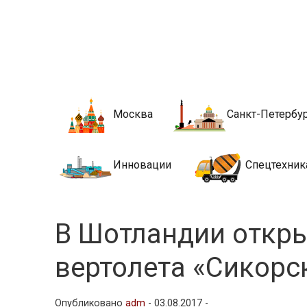
Новости стро
Сайт о строительной отрасли и недвижимости в Росси
Москва
Санкт-Петербу
Инновации
Спецтехник
В Шотландии откры
вертолета «Сикорс
Опубликовано
adm
-
03.08.2017 -