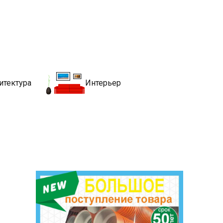
движимости
хитекутры, блгоустройства, недвижимости и другие связанные со
итектура
Интерьер