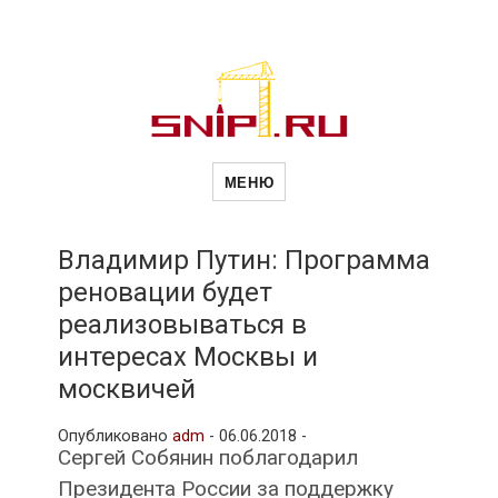
Новости
Сайт о строительной отрасли и
недвижимости в Россиии и за
МЕНЮ
рубежом. Каждый день
обновляются Новости
строительства, архитекутры,
строительств
блгоустройства, недвижимости и
другие связанные со стройкой
Владимир Путин: Программа
рубрики
реновации будет
и
реализовываться в
интересах Москвы и
недвижимост
москвичей
Опубликовано
adm
-
06.06.2018 -
Сергей Собянин поблагодарил
Президента России за поддержку