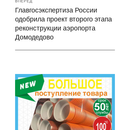
ВПЕРЁД
Главгосэкспертиза России
Следующая
одобрила проект второго этапа
запись:
реконструкции аэропорта
Домодедово