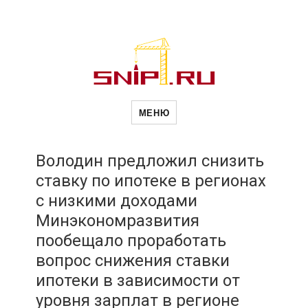
Новости
Сайт о строительной отрасли и
недвижимости в Россиии и за
МЕНЮ
рубежом. Каждый день
обновляются Новости
строительства, архитекутры,
строительств
блгоустройства, недвижимости и
другие связанные со стройкой
Володин предложил снизить
рубрики
ставку по ипотеке в регионах
и
с низкими доходами
Минэкономразвития
недвижимост
пообещало проработать
вопрос снижения ставки
ипотеки в зависимости от
уровня зарплат в регионе