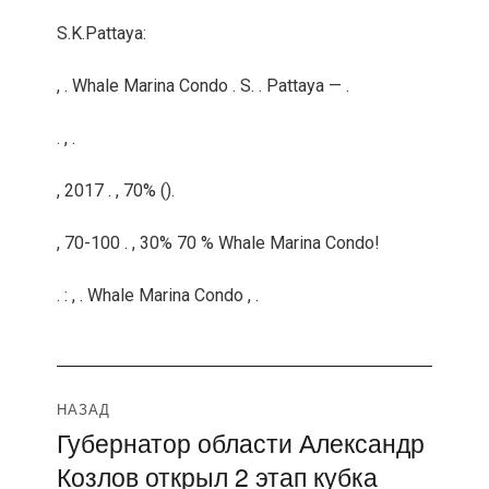
S.K.Pattaya:
, . Whale Marina Condo . S. . Pattaya — .
. , .
, 2017 . , 70% ().
, 70-100 . , 30% 70 % Whale Marina Condo!
. : , . Whale Marina Condo , .
Навигация
НАЗАД
Губернатор области Александр
Предыдущая
по
Козлов открыл 2 этап кубка
запись: