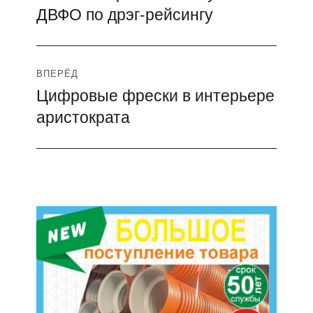
записям
ДВФО по дрэг-рейсингу
ВПЕРЁД
Цифровые фрески в интерьере
Следующая
аристократа
запись: