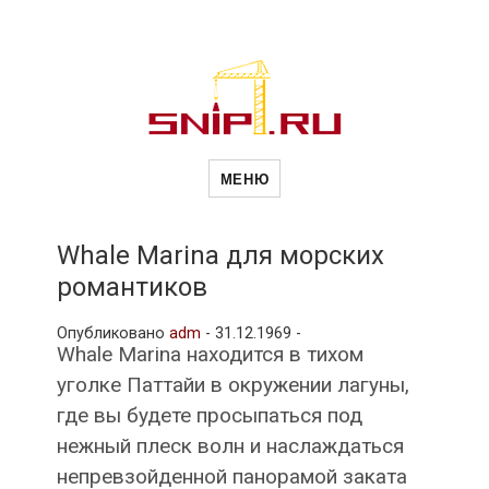
Новости
Сайт о строительной отрасли и
недвижимости в Россиии и за
МЕНЮ
рубежом. Каждый день
обновляются Новости
строительства, архитекутры,
строительств
блгоустройства, недвижимости и
другие связанные со стройкой
Whale Marina для морских
рубрики
романтиков
и
Опубликовано
adm
-
31.12.1969 -
Whale Marina находится в тихом
недвижимост
уголке Паттайи в окружении лагуны,
где вы будете просыпаться под
нежный плеск волн и наслаждаться
непревзойденной панорамой заката