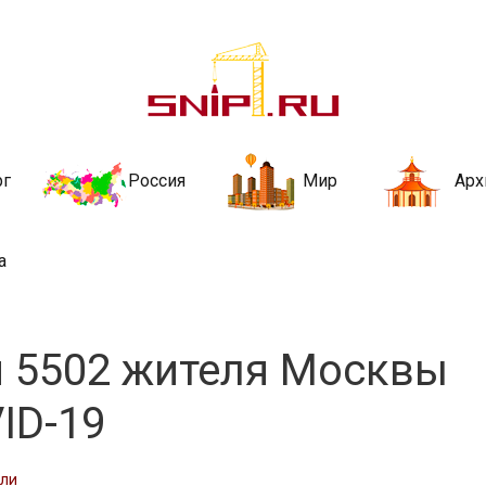
ительства и не
ии и за рубежом. Каждый день обновляются Новости строительства, ар
стройкой рубрики
рг
Россия
Мир
Арх
а
и 5502 жителя Москвы
ID-19
сли