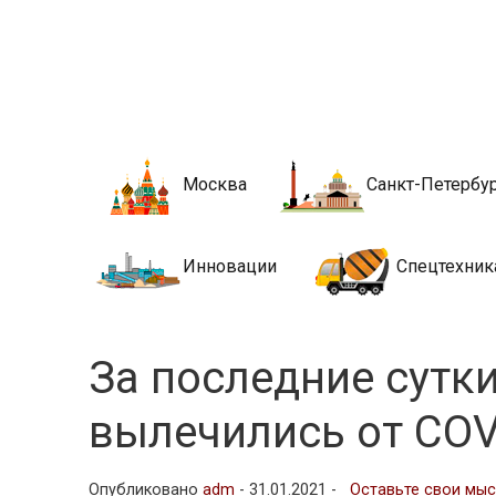
Новости стро
Сайт о строительной отрасли и недвижимости в Росси
Москва
Санкт-Петербу
Инновации
Спецтехник
За последние сутк
вылечились от COV
Опубликовано
adm
-
31.01.2021 -
Оставьте свои мы