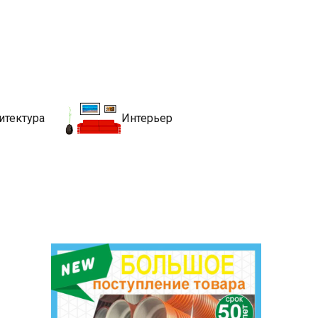
движимости
хитекутры, блгоустройства, недвижимости и другие связанные со
итектура
Интерьер