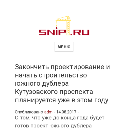
Новости
Сайт о строительной отрасли и
недвижимости в Россиии и за
МЕНЮ
рубежом. Каждый день
обновляются Новости
строительства, архитекутры,
строительств
блгоустройства, недвижимости и
другие связанные со стройкой
Закончить проектирование и
рубрики
начать строительство
и
южного дублера
Кутузовского проспекта
недвижимост
планируется уже в этом году
Опубликовано
adm
-
14.08.2017 -
О том, что уже до конца года будет
готов проект южного дублера