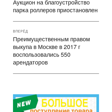
Аукцион на благоустройство
Предыдущая
по
парка роллеров приостановлен
запись:
записям
ВПЕРЁД
Преимущественным правом
Следующая
выкупа в Москве в 2017 г
запись:
воспользовались 550
арендаторов