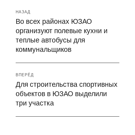
Навигация
НАЗАД
Во всех районах ЮЗАО
Предыдущая
по
организуют полевые кухни и
запись:
записям
теплые автобусы для
коммунальщиков
ВПЕРЁД
Для строительства спортивных
Следующая
объектов в ЮЗАО выделили
запись:
три участка