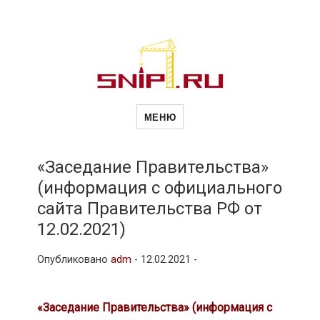
Новости
Сайт о строительной отрасли и
недвижимости в Россиии и за
МЕНЮ
рубежом. Каждый день
обновляются Новости
строительства, архитекутры,
строительств
блгоустройства, недвижимости и
другие связанные со стройкой
«Заседание Правительства»
рубрики
(информация с официального
и
сайта Правительства РФ от
12.02.2021)
недвижимост
Опубликовано
adm
-
12.02.2021 -
«Заседание Правительства» (информация с