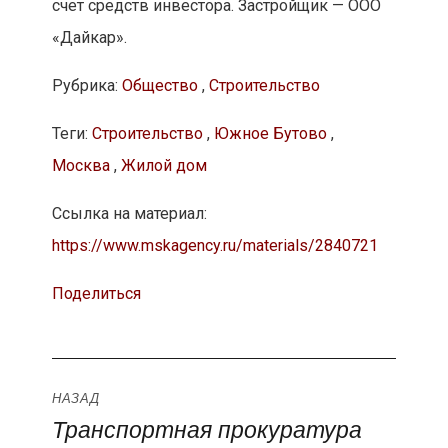
счет средств инвестора. Застройщик — ООО
«Дайкар».
Рубрика:
Общество
,
Строительство
Теги:
Строительство
,
Южное Бутово
,
Москва
,
Жилой дом
Ссылка на материал:
https://www.mskagency.ru/materials/2840721
Поделиться
Навигация
НАЗАД
Транспортная прокуратура
Предыдущая
по