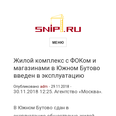
Новости
Сайт о строительной отрасли и
недвижимости в Россиии и за
МЕНЮ
рубежом. Каждый день
обновляются Новости
строительства, архитекутры,
строительств
блгоустройства, недвижимости и
другие связанные со стройкой
Жилой комплекс с ФОКом и
рубрики
магазинами в Южном Бутово
и
введен в эксплуатацию
Опубликовано
adm
-
29.11.2018 -
недвижимост
30.11.2018 12:25. Агентство «Москва».
В Южном Бутово сдан в
эксплуатацию общественно-жилой