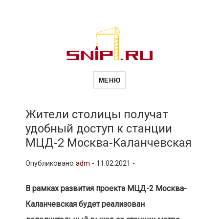
Новости
Сайт о строительной отрасли и
недвижимости в Россиии и за
МЕНЮ
рубежом. Каждый день
обновляются Новости
строительства, архитекутры,
строительств
блгоустройства, недвижимости и
другие связанные со стройкой
Жители столицы получат
рубрики
удобный доступ к станции
и
МЦД-2 Москва-Каланчевская
Опубликовано
adm
-
11.02.2021 -
недвижимост
В рамках развития проекта МЦД-2 Москва-
Каланчевская будет реализован