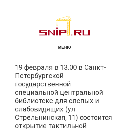
Новости
Сайт о строительной отрасли и
недвижимости в Россиии и за
МЕНЮ
рубежом. Каждый день
обновляются Новости
строительства, архитекутры,
строительств
блгоустройства, недвижимости и
другие связанные со стройкой
19 февраля в 13.00 в Санкт-
рубрики
Петербургской
и
государственной
специальной центральной
недвижимост
библиотеке для слепых и
слабовидящих (ул.
Стрельнинская, 11) состоится
открытие тактильной