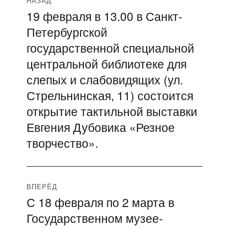
Навигация
НАЗАД
19 февраля в 13.00 в Санкт-
Предыдущая
по
Петербургской
запись:
записям
государственной специальной
центральной библиотеке для
слепых и слабовидящих (ул.
Стрельнинская, 11) состоится
открытие тактильной выставки
Евгения Дубовика «Резное
творчество».
ВПЕРЁД
С 18 февраля по 2 марта в
Следующая
Государственном музее-
запись: