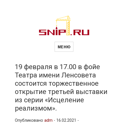
Новости
Сайт о строительной отрасли и
недвижимости в Россиии и за
МЕНЮ
рубежом. Каждый день
обновляются Новости
строительства, архитекутры,
строительств
блгоустройства, недвижимости и
другие связанные со стройкой
19 февраля в 17.00 в фойе
рубрики
Театра имени Ленсовета
и
состоится торжественное
открытие третьей выставки
недвижимост
из серии «Исцеление
реализмом».
Опубликовано
adm
-
16.02.2021 -